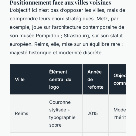
Positionnement face aux villes voisines
L’objectif ici n’est pas d’opposer les villes, mais de
comprendre leurs choix stratégiques. Metz, par
exemple, joue sur l’architecture contemporaine de
son musée Pompidou ; Strasbourg, sur son statut
européen. Reims, elle, mise sur un équilibre rare :
majesté historique et modernité discrète.
Élément
Année
Objectif d
Ville
central du
de
communic
logo
refonte
Couronne
stylisée +
Modernis
Reims
2015
typographie
l’héritage
sobre