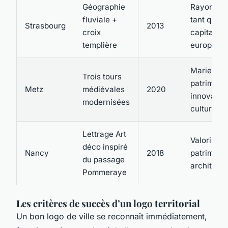
Géographie
Rayonner
fluviale +
tant que
Strasbourg
2013
croix
capitale
templière
européen
Marier
Trois tours
patrimoine
Metz
médiévales
2020
innovatio
modernisées
culturelle
Lettrage Art
Valoriser 
déco inspiré
Nancy
2018
patrimoin
du passage
architectu
Pommeraye
Les critères de succès d’un logo territorial
Un bon logo de ville se reconnaît immédiatement,